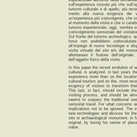
sull’esperienza vissuta più che sull’ogg
turismo culturale e di quello, più rec
OPEN JOURNAL SYSTEMS
merito alla nuova esigenza dei vis
un’esperienza più coinvolgente, che in
al momento della visita e che si caratt
turismo esperienziale, oggi, sembra su
coinvolgimento sensoriale del visitator
Sul fronte del turismo archeologico, q
forse non andrebbero sottovalutate
all’impiego di nuove tecnologie e disp
visita virtuale del sito e/o del monum
allontanare il fruitore dell’origina
dell’oggetto fisico della visita.
In this paper the recent evolution of a
cultural, is analyzed. in last years t
experience more than on the locatio
cultural tourism and on the, more rece
exigency of visitors to transform thei
This last, in fact, should include the
visiting process, and should be almo
seems to surpass the traditional one 
sensorial travel. For what concerns a
implications not to be ignored. The i
new technologies and devices for the a
site or archaeological monument, in fa
original, by losing his sense of pla
value.