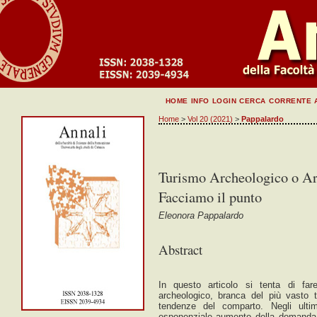
HOME
INFO
LOGIN
CERCA
CORRENTE
Home
>
Vol 20 (2021)
>
Pappalardo
Turismo Archeologico o Arc
Facciamo il punto
Eleonora Pappalardo
Abstract
In questo articolo si tenta di fare
archeologico, branca del più vasto t
tendenze del comparto. Negli ultim
esponenziale aumento della domanda r