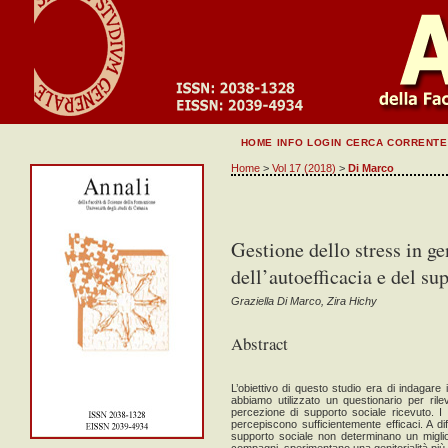
HOME
INFO
LOGIN
CERCA
CORRENTE
Home
>
Vol 17 (2018)
>
Di Marco
Gestione dello stress in geni
dell’autoefficacia e del su
Graziella Di Marco, Zira Hichy
Abstract
L’obiettivo di questo studio era di indagare i
abbiamo utilizzato un questionario per rileva
percezione di supporto sociale ricevuto. I
percepiscono sufficientemente efficaci. A dif
supporto sociale non determinano un miglio