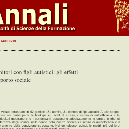
ARCHIVIO
tori con figli autistici: gli effetti
pporto sociale
 vissuti stressanti in 62 genitori (31 uomini, 31 donne) di figli autistici. A tale scopo,
re nei partecipanti: le tipologie e i livelli di stress, il senso di autoefficacia e la
 risultati mostrano che i partecipanti gestiscono adeguatamente lo stress e che si
ferenza degli uomini, nelle donne della nostra ricerca i il senso di autoefficacia e il
ramento della condizione stressante. Nel complesso, quindi, le madri, più dei loro