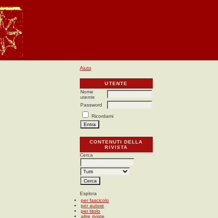
Aiuto
UTENTE
Nome
utente
Password
Ricordami
CONTENUTI DELLA
RIVISTA
Cerca
Esplora
per fascicolo
per autore
per titolo
altre riviste