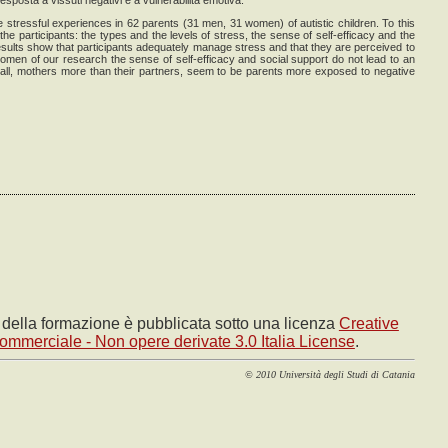
sposta a vissuti negativi e a vulnerabilità emotiva.
e stressful experiences in 62 parents (31 men, 31 women) of autistic children. To this
e participants: the types and the levels of stress, the sense of self-efficacy and the
esults show that participants adequately manage stress and that they are perceived to
 women of our research the sense of self-efficacy and social support do not lead to an
rall, mothers more than their partners, seem to be parents more exposed to negative
e della formazione è pubblicata sotto una licenza
Creative
mmerciale - Non opere derivate 3.0 Italia License
.
© 2010 Università degli Studi di Catania