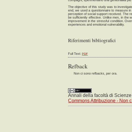
compagni, sperimentano una genitorialità più e
The objective of this study was to investigat
OPEN JOURNAL SYSTEMS
end, we used a questionnaire to measure in th
perception of social support received. The r
be sufficiently effective. Unlike men, in the
improvement in the stressful condition. Ove
experiences and emotional vulnerability.
Riferimenti bibliografici
Full Text:
PDF
Refback
Non ci sono refbacks, per ora.
Annali della facoltà di Scienz
Commons Attribuzione - Non co