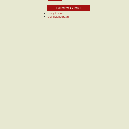
INFORMAZIONI
per gli autori
per i bibliotecari