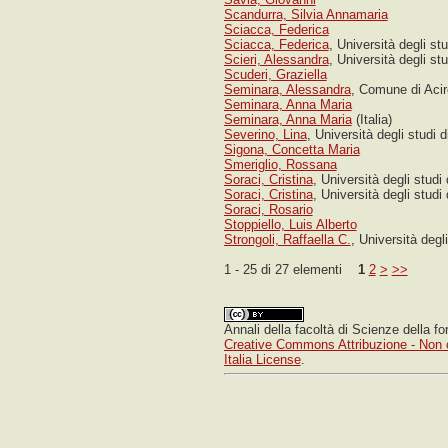
Scandurra, Silvia Annamaria
Sciacca, Federica
OPEN JOURNAL SYSTEMS
Sciacca, Federica
, Università degli st
Scieri, Alessandra
, Università degli st
Scuderi, Graziella
Seminara, Alessandra
, Comune di Acir
Seminara, Anna Maria
Seminara, Anna Maria
(Italia)
Severino, Lina
, Università degli studi 
Sigona, Concetta Maria
Smeriglio, Rossana
Soraci, Cristina
, Università degli studi
Soraci, Cristina
, Università degli studi 
Soraci, Rosario
Stoppiello, Luis Alberto
Strongoli, Raffaella C.
, Università degl
1 - 25 di 27 elementi
1
2
>
>>
Annali della facoltà di Scienze della f
Creative Commons Attribuzione - Non 
Italia License
.