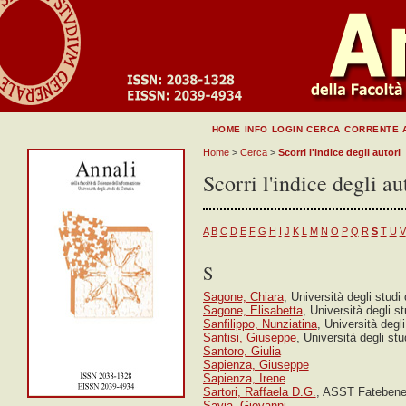
HOME
INFO
LOGIN
CERCA
CORRENTE
Home
>
Cerca
>
Scorri l'indice degli autori
Scorri l'indice degli au
A
B
C
D
E
F
G
H
I
J
K
L
M
N
O
P
Q
R
S
T
U
V
S
Sagone, Chiara
, Università degli studi
Sagone, Elisabetta
, Università degli s
Sanfilippo, Nunziatina
, Università degli
Santisi, Giuseppe
, Università degli stu
Santoro, Giulia
Sapienza, Giuseppe
Sapienza, Irene
Sartori, Raffaela D.G.
, ASST Fatebenef
Savia, Giovanni