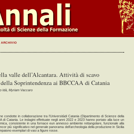
ARCHIVIO
lla valle dell’Alcantara. Attività di scavo
e della Soprintendenza ai BBCCAA di Catania
io Idà, Myriam Vaccaro
 condotte in collaborazione tra l’Universitàdi Catania (Dipartimento di Scienze della
i Catania. Le indagini effettuate negli anni 2022 e 2023 hanno portato alla luce un
mica, consistente in una fornace eun annesso ambiente rettangolare, funzionale alla
r più significativo nel generale panorama dell’archeologia della produzione in Sicilia
compaiono esemplari di vasi a figure rosse.