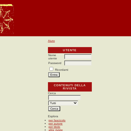
Aiuto
UTENTE
Nome
utente
Password
Ricordami
CONTENUTI DELLA
RIVISTA
Cerca
Esplora
per fascicolo
per autore
per titolo
altre riviste