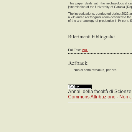
This paper deals with the archaeological cam
joint mission of the University of Catania (
OPEN JOURNAL SYSTEMS
The investigations, conducted during 2022 an
a kiln and a rectangular room destined to the 
of the archaeology of production in IV cent. S
Riferimenti bibliografici
Full Text:
PDF
Refback
Non ci sono refbacks, per ora.
Annali della facoltà di Scienz
Commons Attribuzione - Non co