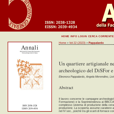
HOME
INFO
LOGIN
CERCA
CORRENTE
Home
>
Vol 22 (2023)
>
Pappalardo
Un quartiere artigianale ne
archeologico del DiSFor 
Eleonora Pappalardo, Angela Merendino, Liv
Abstract
Il lavoro concerne le campagne archeologiche
Formazione) e la Soprintendenza ai BBCCAA d
complesso sistema di produzione della cera
produzione. La scoperta assume carattere anco
nel IV sec., poiché tra gli scarti di fornace 