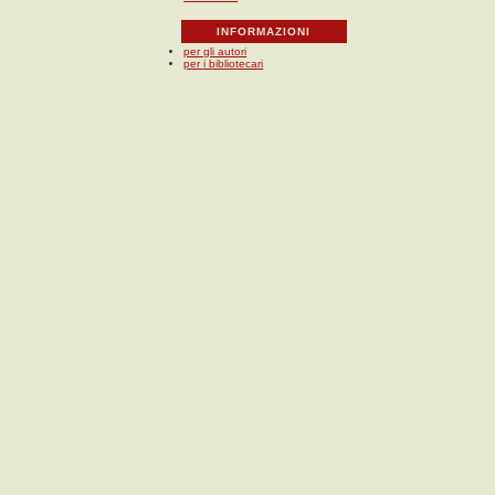
INFORMAZIONI
per gli autori
per i bibliotecari