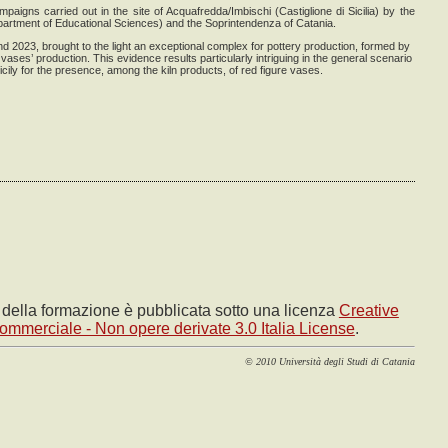
paigns carried out in the site of Acquafredda/Imbischi (Castiglione di Sicilia) by the
Department of Educational Sciences) and the Soprintendenza of Catania.
d 2023, brought to the light an exceptional complex for pottery production, formed by
vases’ production. This evidence results particularly intriguing in the general scenario
icily for the presence, among the kiln products, of red figure vases.
e della formazione è pubblicata sotto una licenza
Creative
mmerciale - Non opere derivate 3.0 Italia License
.
© 2010 Università degli Studi di Catania