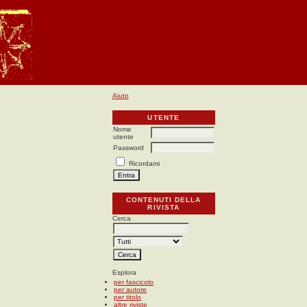
Aiuto
UTENTE
Nome
utente
Password
Ricordami
CONTENUTI DELLA
RIVISTA
Cerca
Esplora
per fascicolo
per autore
per titolo
altre riviste