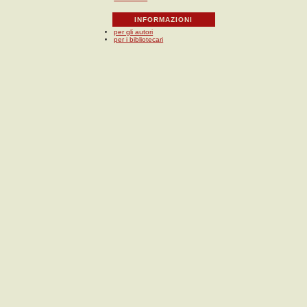
INFORMAZIONI
per gli autori
per i bibliotecari