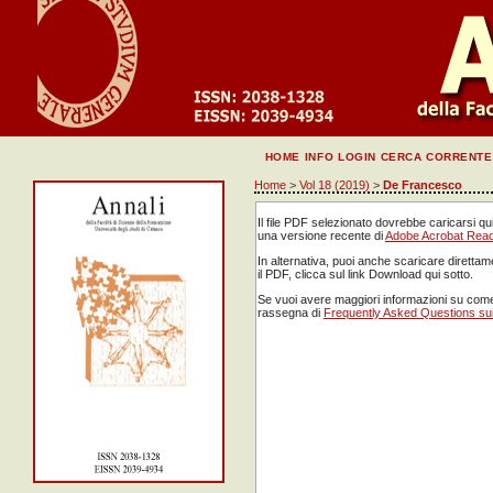
HOME
INFO
LOGIN
CERCA
CORRENTE
Home
>
Vol 18 (2019)
>
De Francesco
Il file PDF selezionato dovrebbe caricarsi qu
una versione recente di
Adobe Acrobat Rea
In alternativa, puoi anche scaricare direttam
il PDF, clicca sul link Download qui sotto.
Se vuoi avere maggiori informazioni su come
rassegna di
Frequently Asked Questions su