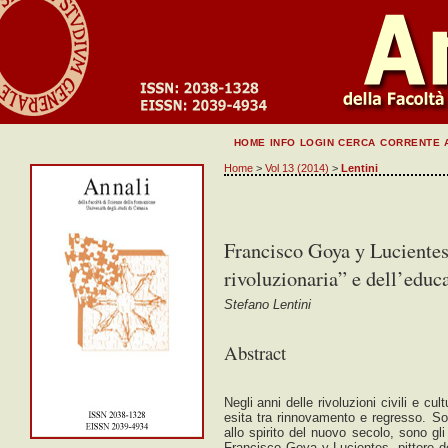
HOME
INFO
LOGIN
CERCA
CORRENTE
Home
>
Vol 13 (2014)
>
Lentini
Francisco Goya y Lucientes:
rivoluzionaria” e dell’educ
Stefano Lentini
Abstract
Negli anni delle rivoluzioni civili e cu
esita tra rinnovamento e regresso. Sol
allo spirito del nuovo secolo, sono gli 
Francisco Goya y Lucientes, pittore dell