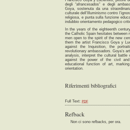
degli “afrancesados” e degli ambascia
Goya, sostenuta da una straordinaria 
OPEN JOURNAL SYSTEMS
culturale dell’Illuminismo contro l’ignor
religiosa, e punta sulla funzione educ
indubbio orientamento pedagogico criti
In the years of the eighteenth century 
the Catholic Spain hesitates between r
men open to the spirit of the new cen
them the artist Francisco Goya y Luci
against the Inquisition, the portra
revolutionary ambassadors. Goya’s art
analysis, interpret the cultural battl
against the power of the civil and
educational function of art, marking 
orientation.
Riferimenti bibliografici
Full Text:
PDF
Refback
Non ci sono refbacks, per ora.