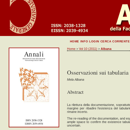
HOME
INFO
LOGIN
CERCA
CORRENTE
Home
>
Vol 10 (2011)
>
Albana
Osservazioni sui tabularia 
Mela Albana
Abstract
La rilettura della documentazione, soprattutto
margine per ribadire l’esistenza del tabul
rimane incerto.
The re-reading of the documentation, and espec
ample space to confirm the existence tabula
uncertain.