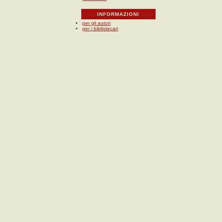
INFORMAZIONI
per gli autori
per i bibliotecari