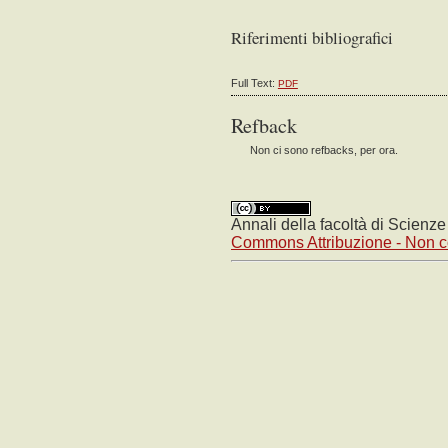
Riferimenti bibliografici
OPEN JOURNAL SYSTEMS
Full Text:
PDF
Refback
Non ci sono refbacks, per ora.
Annali della facoltà di Scienz
Commons Attribuzione - Non co