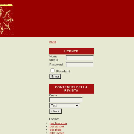
Aiuto
UTENTE
Nome
utente
Password
Ricordami
CONTENUTI DELLA
RIVISTA
Cerca
Esplora
per fascicolo
per autore
per titolo
altre riviste