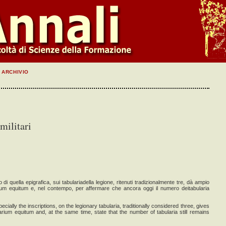
ARCHIVIO
militari
 di quella epigrafica, sui tabulariadella legione, ritenuti tradizionalmente tre, dà ampio
arium equitum e, nel contempo, per affermare che ancora oggi il numero deitabularia
ially the inscriptions, on the legionary tabularia, traditionally considered three, gives
rium equitum and, at the same time, state that the number of tabularia still remains